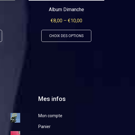
Album Dimanche
€
8,00
–
€
10,00
Ce
Ce
CHOIX DES OPTIONS
produit
produit
a
a
plusieurs
plusieurs
variations.
variations.
Les
Les
options
options
peuvent
peuvent
Mes infos
être
être
choisies
choisies
Mon compte
sur
sur
Panier
la
la