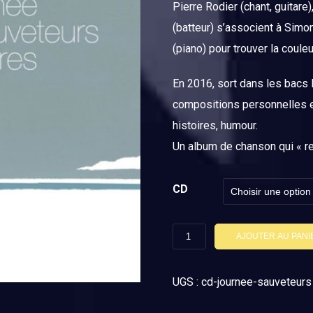
Pierre Rodier (chant, guitare)
(batteur) s’associent à Simo
(piano) pour trouver la coule
En 2016, sort dans les bacs 
compositions personnelles en
histoires, humour.
Un album de chanson qui « res
CD
quantité
AJOUTER AU PANI
de
Album
UGS :
cd-journee-sauveteurs
La