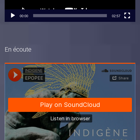
00:00
02:57
En écoute