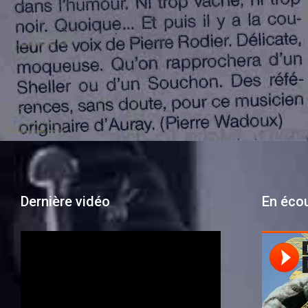
Dernière vidéo
En éco
Lecteur
vidéo