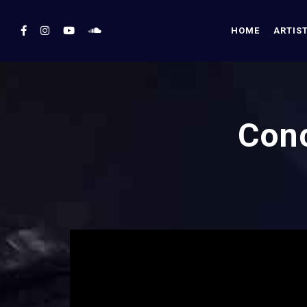
HOME
ARTIS
Conc
';