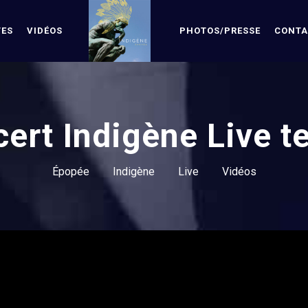
TES
VIDÉOS
PHOTOS/PRESSE
CONTA
ert Indigène Live t
Épopée
Indigène
Live
Vidéos