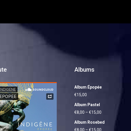
ute
Albums
Album Épopée
€
15,00
Album Pastel
€
8,00
–
€
15,00
Album Rosebed
€
8,00
–
€
15,00