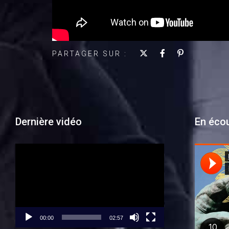
PARTAGER SUR :
Dernière vidéo
En éco
Lecteur
vidéo
00:00
02:57