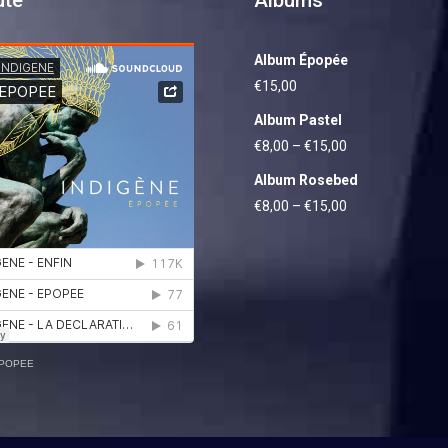
ute
Albums
Album Épopée
€
15,00
Album Pastel
€
8,00
–
€
15,00
Album Rosebed
€
8,00
–
€
15,00
POPEE