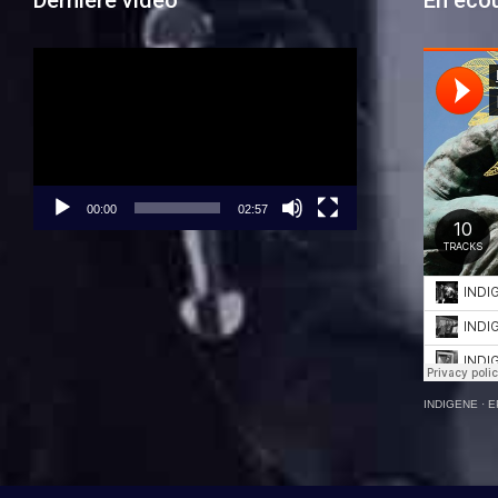
Dernière vidéo
En éco
Lecteur
vidéo
00:00
02:57
INDIGENE
·
E